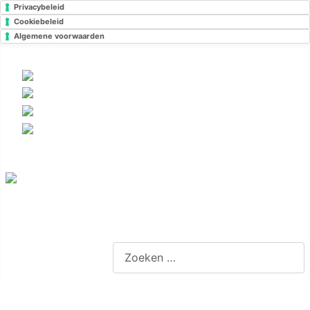
Privacybeleid
Cookiebeleid
Algemene voorwaarden
Taal wisselen
Selecteer de taal
Slimme zoekfunctie